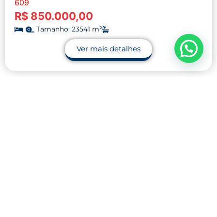
609
R$ 850.000,00
Tamanho: 23541 m²
Ver mais detalhes
Contato
32 9.9990-1745
32 9.9983-9110
contato@midnightblue-guanaco-