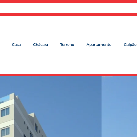
Casa
Chácara
Terreno
Apartamento
Galpão