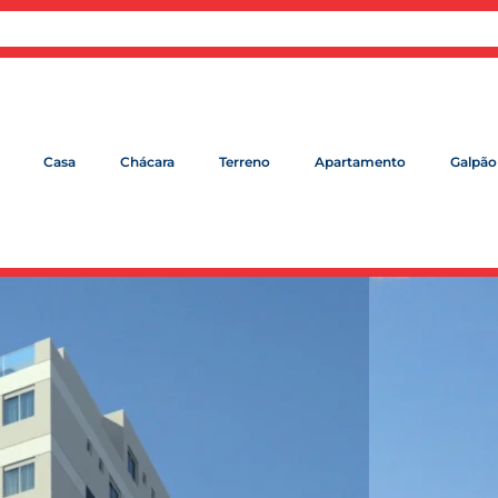
Casa
Chácara
Terreno
Apartamento
Galpão