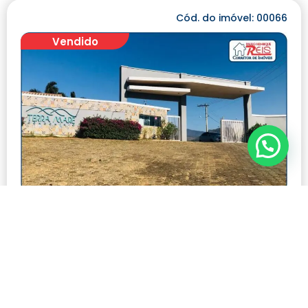
Cód. do imóvel: 00066
Vendido
TERRENO A VENDA NO CONDOMÍNIO TERRA
MARE
Modalidade:
Venda
Número de visualizações:
541
R$ 130.000,00