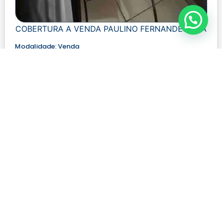
COBERTURA A VENDA PAULINO FERNANDES UBÁ
Modalidade:
Venda
Número de visualizações:
645
R$ 390.000,00
Quartos: 3
Tamanho: 150 m²
Banheiros: 3
Ver mais detalhes
Contato