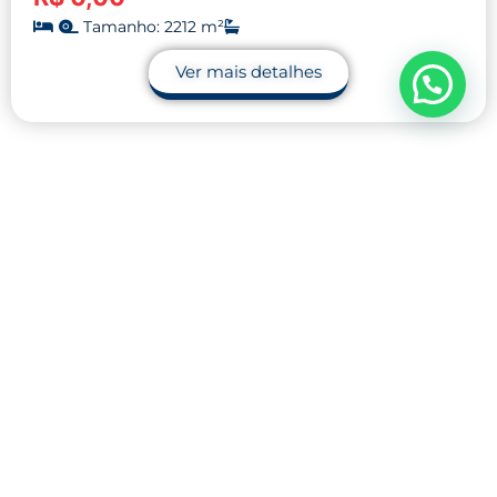
Tamanho: 2212 m²
Ver mais detalhes
Contato
32 9.9990-1745
32 9.9983-9110
contato@midnightblue-guanaco-
793848.hostingersite.com