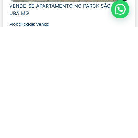
VENDE-SE APARTAMENTO NO PARCK SÃO JOSÉ
UBÁ MG
Modalidade:
Venda
Número de visualizações:
978
R$ 150.000,00
Quartos: 2
Tamanho: 55 m²
Banheiros: 1
Ver mais detalhes
Contato