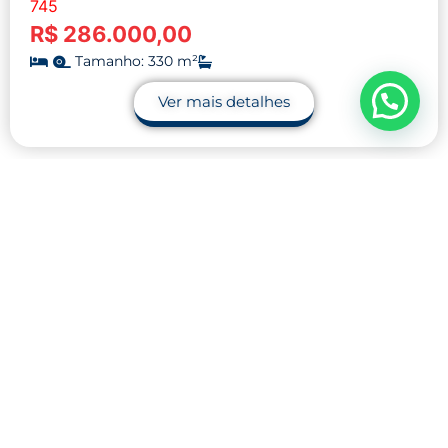
745
R$ 286.000,00
Tamanho: 330 m²
Ver mais detalhes
Contato
32 9.9990-1745
32 9.9983-9110
contato@midnightblue-guanaco-