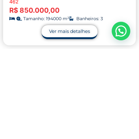
462
R$ 850.000,00
Tamanho: 194000 m²
Banheiros: 3
Ver mais detalhes
Contato
32 9.9990-1745
32 9.9983-9110
contato@midnightblue-guanaco-