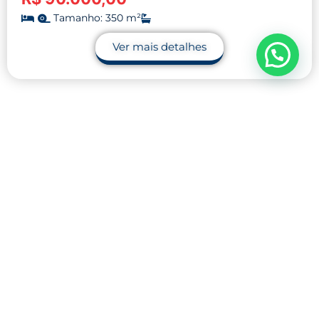
Tamanho: 350 m²
Ver mais detalhes
Contato
32 9.9990-1745
32 9.9983-9110
contato@midnightblue-guanaco-
793848.hostingersite.com