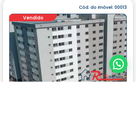
Cód. do imóvel: 00013
Vendido
APARTAMENTO A VENDA PRÓXIMO AO CENTRO
DE UBÁ MG
Modalidade:
Venda
Número de visualizações:
1443
R$ 180.000,00