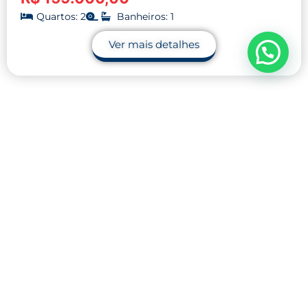
Quartos: 2
Banheiros: 1
Ver mais detalhes
Contato
32 9.9990-1745
32 9.9983-9110
contato@midnightblue-guanaco-
793848.hostingersite.com