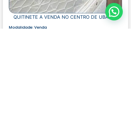
QUITINETE A VENDA NO CENTRO DE UBÁ MG
Modalidade:
Venda
Número de visualizações:
506
R$ 230.000,00
Quartos: 1
Tamanho: 45 m²
Banheiros: 1
Ver mais detalhes
Contato