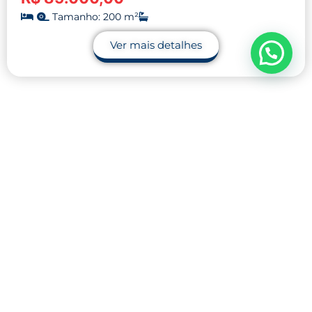
Tamanho: 200 m²
Ver mais detalhes
Contato
32 9.9990-1745
32 9.9983-9110
contato@midnightblue-guanaco-
793848.hostingersite.com