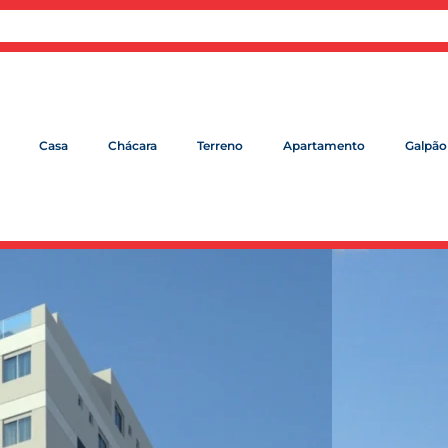
Casa
Chácara
Terreno
Apartamento
Galpão