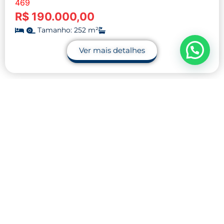
469
R$ 190.000,00
Tamanho: 252 m²
Ver mais detalhes
Contato
32 9.9990-1745
32 9.9983-9110
contato@midnightblue-guanaco-