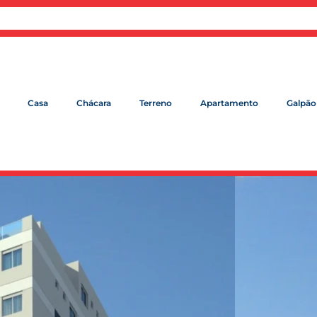
Casa
Chácara
Terreno
Apartamento
Galpão