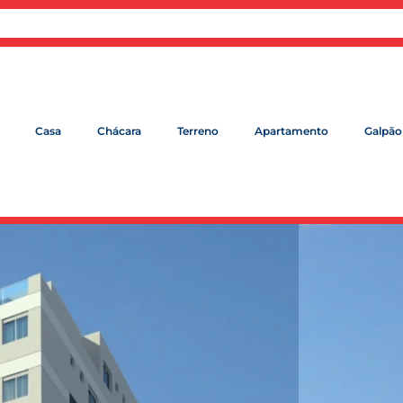
Casa
Chácara
Terreno
Apartamento
Galpão