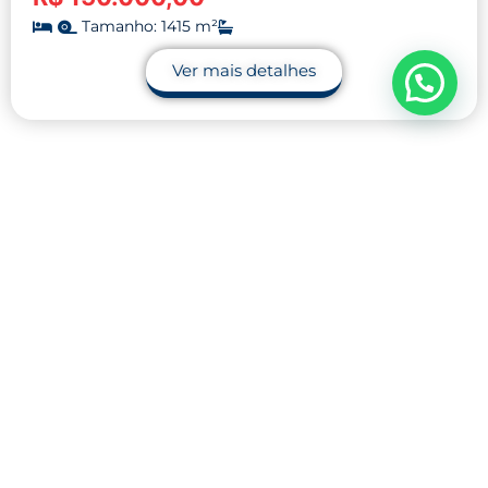
Tamanho: 1415 m²
Ver mais detalhes
Contato
32 9.9990-1745
32 9.9983-9110
contato@midnightblue-guanaco-
793848.hostingersite.com