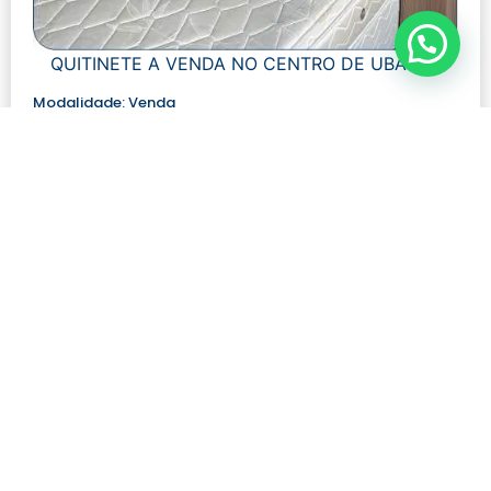
QUITINETE A VENDA NO CENTRO DE UBÁ MG
Modalidade:
Venda
Número de visualizações:
508
R$ 230.000,00
Quartos: 1
Tamanho: 45 m²
Banheiros: 1
Ver mais detalhes
Contato