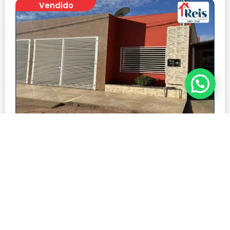
Vendido
CASA A VENDA NA CIDADE DE DIVINÉSIA MG
Modalidade:
Venda
Número de visualizações:
785
R$ 190.000,00
Quartos: 3
Tamanho: 65 m²
Banheiros: 1
Ver mais detalhes