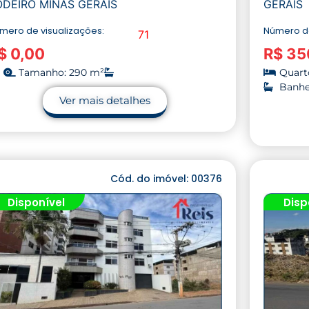
ODEIRO MINAS GERAIS
GERAIS
mero de visualizações:
Número de
71
$ 0,00
R$ 35
Tamanho: 290 m²
Quarto
Banhei
Ver mais detalhes
Cód. do imóvel: 00376
Disponível
Disp