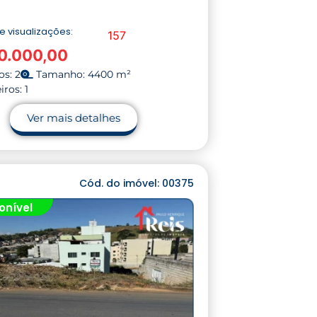
 visualizações:
157
0.000,00
s: 2
Tamanho: 4400 m²
ros: 1
Ver mais detalhes
Cód. do imóvel: 00375
onível