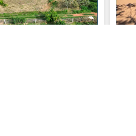
ENDE-SE CHÁCARAS NO CÓRREGO DAS
VENDE-
OSSES UBÁ MG
RIBEIRO
mero de visualizações:
Número de
258
$ 100.000,00
R$ 15
Tamanho: 1200 m²
Ta
Ver mais detalhes