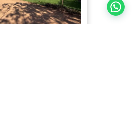
Precisa de ajuda?
SE TERRENO NO CÓRREGO DOS
S UBÁ MG
 visualizações:
272
0.000,00
manho: 1415 m²
Ver mais detalhes