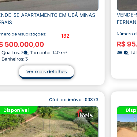
VENDE-
ENDE-SE APARTAMENTO EM UBÁ MINAS
FERNAN
ERAIS
Número de
mero de visualizações:
182
R$ 95
$ 500.000,00
Ta
Quartos: 3
Tamanho: 140 m²
Banheiros: 3
Ver mais detalhes
Cód. do imóvel: 00373
Disponível
Disp