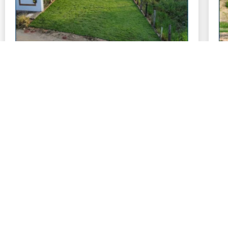
VENDE-SE TERRENO NA FAZENDINHA RIO
V
BRANCO MG
P
Número de visualizações:
Nú
264
R$ 95.000,00
R
Tamanho: 2337 m²
Ver mais detalhes
Cód. do imóvel: 00371
Vendido