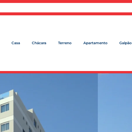
Casa
Chácara
Terreno
Apartamento
Galpão