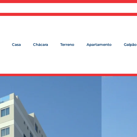
Casa
Chácara
Terreno
Apartamento
Galpão