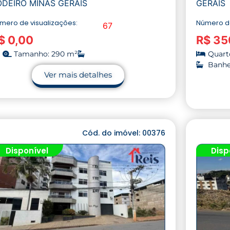
ODEIRO MINAS GERAIS
GERAIS
mero de visualizações:
Número de
67
$ 0,00
R$ 35
Tamanho: 290 m²
Quarto
Banhei
Ver mais detalhes
Cód. do imóvel: 00376
Disponível
Disp