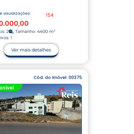
 visualizações:
154
0.000,00
s: 2
Tamanho: 4400 m²
ros: 1
Ver mais detalhes
Cód. do imóvel: 00375
onível