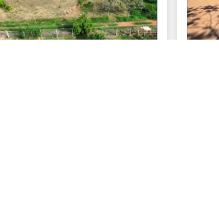
ENDE-SE CHÁCARAS NO CÓRREGO DAS
VENDE-
OSSES UBÁ MG
RIBEIRO
mero de visualizações:
Número de
256
$ 100.000,00
R$ 15
Tamanho: 1200 m²
Ta
Ver mais detalhes