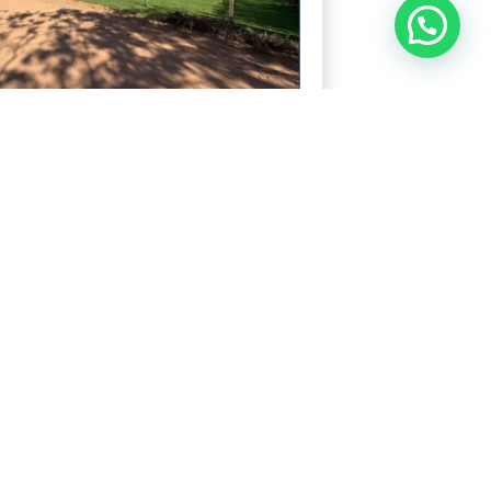
Precisa de ajuda?
SE TERRENO NO CÓRREGO DOS
S UBÁ MG
 visualizações:
268
0.000,00
manho: 1415 m²
Ver mais detalhes