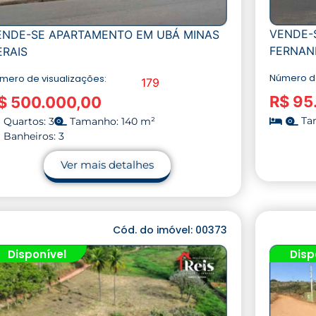
VENDE-
ENDE-SE APARTAMENTO EM UBÁ MINAS
FERNAN
ERAIS
Número de
mero de visualizações:
179
R$ 95
$ 500.000,00
Ta
Quartos: 3
Tamanho: 140 m²
Banheiros: 3
Ver mais detalhes
Cód. do imóvel: 00373
Disponível
Disp