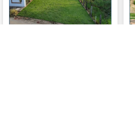
VENDE-SE TERRENO NA FAZENDINHA RIO
V
BRANCO MG
P
Número de visualizações:
Nú
262
R$ 95.000,00
R
Tamanho: 2337 m²
Ver mais detalhes
Cód. do imóvel: 00371
Vendido