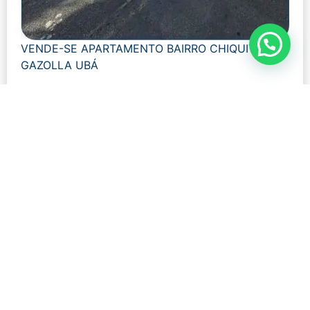
VENDE-SE APARTAMENTO BAIRRO CHIQUITO
GAZOLLA UBÁ
Modalidade:
Venda
Número de visualizações:
899
R$ 295.000,00
Quartos: 2
Tamanho: 69 m²
Banheiros: 2
Ver mais detalhes