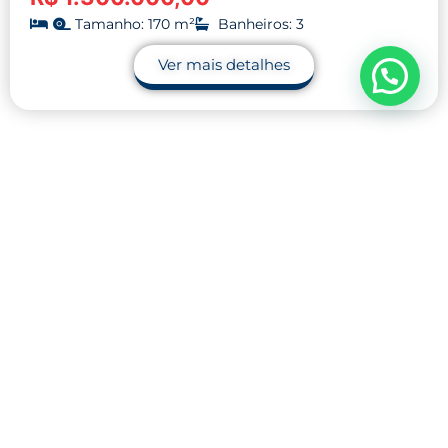
Tamanho: 170 m²
Banheiros: 3
Ver mais detalhes
Contato
32 9.9990-1745
32 9.9983-9110
contato@midnightblue-guanaco-
793848.hostingersite.com