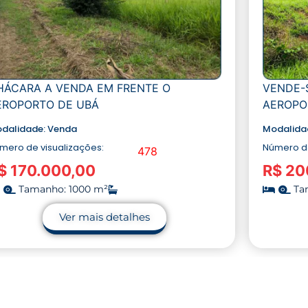
HÁCARA A VENDA EM FRENTE O
VENDE-
EROPORTO DE UBÁ
AEROPO
dalidade:
Venda
Modalida
mero de visualizações:
Número de
478
$ 170.000,00
R$ 20
Tamanho: 1000 m²
Ta
Ver mais detalhes