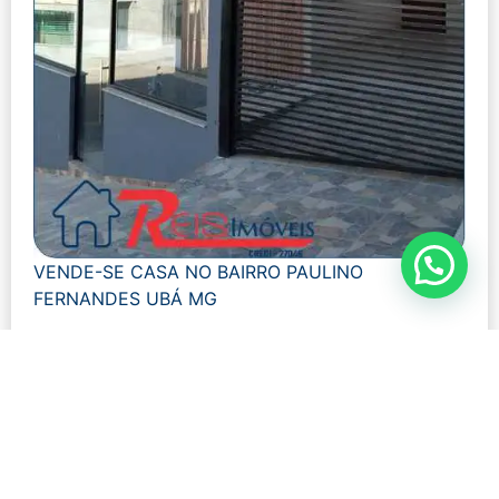
VENDE-SE CASA NO BAIRRO PAULINO
FERNANDES UBÁ MG
Modalidade:
Venda
Número de visualizações:
1138
R$ 620.000,00
Quartos: 2
Tamanho: 172 m²
Banheiros: 2
Ver mais detalhes