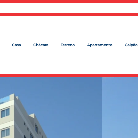
Casa
Chácara
Terreno
Apartamento
Galpão