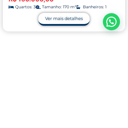
Quartos: 3
Tamanho: 170 m²
Banheiros: 1
Ver mais detalhes
Contato
32 9.9990-1745
32 9.9983-9110
contato@midnightblue-guanaco-
793848.hostingersite.com