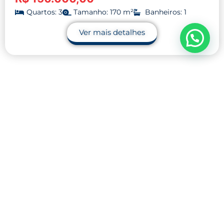
Quartos: 3
Tamanho: 170 m²
Banheiros: 1
Ver mais detalhes
Contato
32 9.9990-1745
32 9.9983-9110
contato@midnightblue-guanaco-
793848.hostingersite.com