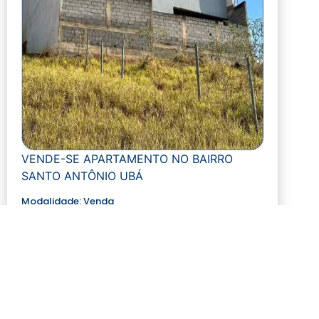
VENDE-SE APARTAMENTO NO BAIRRO
SANTO ANTÔNIO UBÁ
Modalidade:
Venda
Número de visualizações:
896
R$ 199.000,00
Quartos: 1
Tamanho: 48 m²
Banheiros: 1
Ver mais detalhes