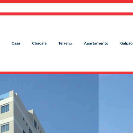
Casa
Chácara
Terreno
Apartamento
Galpão