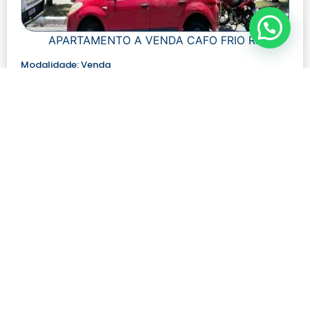
APARTAMENTO A VENDA CAFO FRIO RJ
Modalidade:
Venda
Número de visualizações:
690
R$ 1.400.000,00
Quartos: 4
Tamanho: 250 m²
Banheiros: 5
Ver mais detalhes
Contato