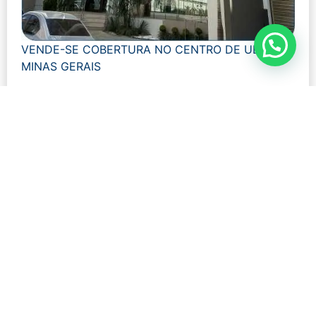
VENDE-SE COBERTURA NO CENTRO DE UBÁ
MINAS GERAIS
Modalidade:
Venda
Número de visualizações:
761
R$ 1.600.000,00
Tamanho: 144 m²
Banheiros: 4
Ver mais detalhes