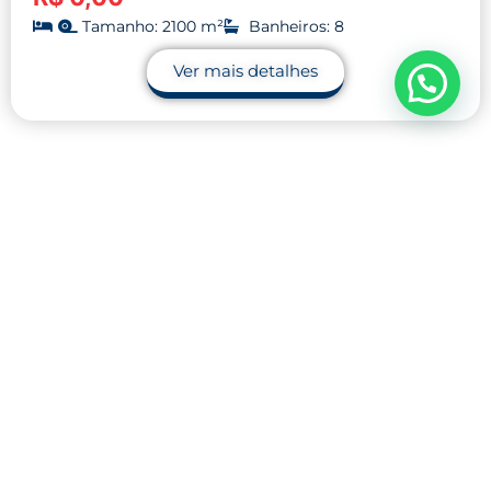
Tamanho: 2100 m²
Banheiros: 8
Ver mais detalhes
Contato
32 9.9990-1745
32 9.9983-9110
contato@midnightblue-guanaco-
793848.hostingersite.com