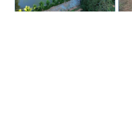
Lazer
✔Lagoa
Vídeo
Localização