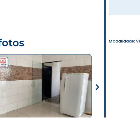
fotos
Modalidade:
V